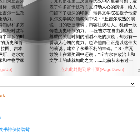
他们为丘吉尔
，尤其是在第二次世界大战中的重要时刻，发
目标，也培育
表了许多富于技巧而且打动人心的演讲，给人
丘吉尔一生孜
们留下了极深的印象。瑞典文学院在授予他诺
驱动力。
贝尔文学奖的颁奖词中说：“丘吉尔成熟的演
知识和多方
说，目的敏捷准确，内容壮观动人。犹如一股
他年轻时驻军
铸造历史环节的力。……丘吉尔在自由和人性
有半年多的时
尊重的关键时刻的滔滔不绝的演说，却另有一
时的历史和哲
番动人心魄的魔力。也许他自己正是以这伟大
柏拉图、吉本
的演说，建立了永垂不朽的丰碑。”Ｓ·席瓦
萨斯、达尔文
兹院士在颁奖词中还说，“丘吉尔在政治上和
家和生物学家
文学上的成就如此之大，……此前从未有过一
eUp)
点击此处翻到后十页(PageDown)
2
urk
》
笑书神侠倚碧鸳