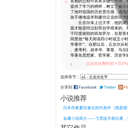
名相的过程中具有关键性作用。
<-
提供了学习的榜样，树立了奋斗
了他对祖国的历史责任感，成为
孜不倦地追求和建功立业的强大
丘吉尔未上过大学，他的渊博
面才能是经过刻苦自学得来的。
于印度南部的班加罗尔，在那里
间里他“每天阅读四小时或五小
学著作”。自那以后，丘吉尔从
、麦考利、叔本华、莱基、马尔
等著名思想家、哲学家、历史学
点击此处翻到前十页(Pag
1
选择章节：
分享到
Facebook
Twitter
Pl
小说推荐
日本作家夏目漱石的代表作《我是猫
金庸小说简介——飞雪连天射白鹿，
其它作品