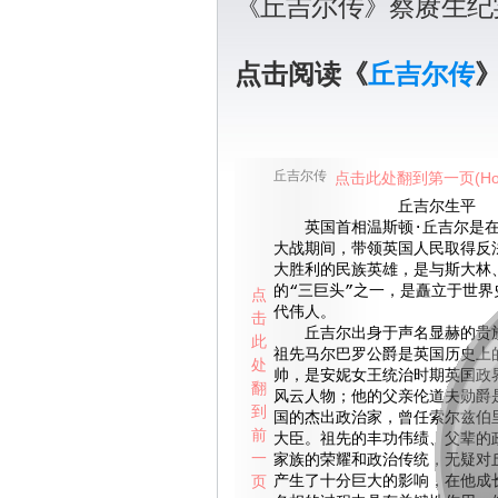
《丘吉尔传》蔡赓生纪
点击阅读《
丘吉尔传
丘吉尔传
点击此处翻到第一页(Ho
丘吉尔生平
英国首相温斯顿·丘吉尔是在
大战期间，带领英国人民取得反
大胜利的民族英雄，是与斯大林
的“三巨头”之一，是矗立于世界
点
代伟人。
击
丘吉尔出身于声名显赫的贵族
此
祖先马尔巴罗公爵是英国历史上
处
帅，是安妮女王统治时期英国政
翻
风云人物；他的父亲伦道夫勋爵
到
国的杰出政治家，曾任索尔兹伯
前
大臣。祖先的丰功伟绩、父辈的
一
家族的荣耀和政治传统，无疑对
页
产生了十分巨大的影响，在他成