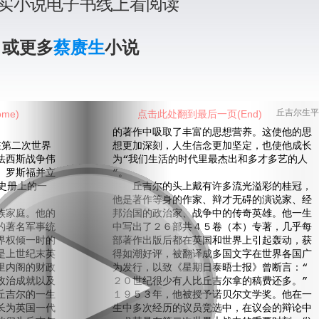
实小说电子书线上看阅读
》或更多
蔡赓生
小说
me)
点击此处翻到最后一页(End)
丘吉尔生平
的著作中吸取了丰富的思想营养。这使他的思
第二次世界
想更加深刻，人生信念更加坚定，也使他成长
法西斯战争伟
为“我们生活的时代里最杰出和多才多艺的人
、罗斯福并立
”。
史册上的一
丘吉尔的头上戴有许多流光溢彩的桂冠，
他是著作等身的作家、辩才无碍的演说家、经
家庭。他的
邦治国的政治家、战争中的传奇英雄。他一生
的著名军事统
中写出了２６部共４５卷（本）专著，几乎每
界权倾一时的
部著作出版后都在英国和世界上引起轰动，获
是上世纪末英
得如潮好评，被翻译成多国文字在世界各国广
里内阁的财政
为发行，以致《星期日泰晤士报》曾断言：“
政治成就以及
２０世纪很少有人比丘吉尔拿的稿费还多。”
丘吉尔的一生
１９５３年，他被授予诺贝尔文学奖。他在一
长为英国一代
生中多次经历的议员竞选中，在议会的辩论中