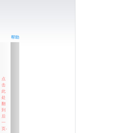
帮助
点
击
此
处
翻
到
后
一
页-