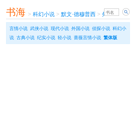
书海
>
科幻小说
>
默文·德穆普西
>
外星少年罗曼
言情小说
武侠小说
现代小说
外国小说
侦探小说
科幻小
说
古典小说
纪实小说
轻小说
蔷薇言情小说
繁体版