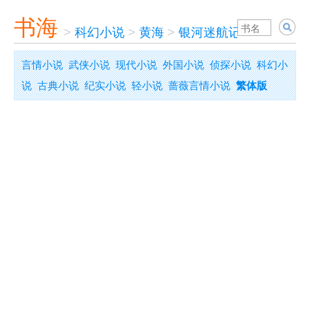
书海
>
科幻小说
>
黄海
>
银河迷航记
言情小说
武侠小说
现代小说
外国小说
侦探小说
科幻小
说
古典小说
纪实小说
轻小说
蔷薇言情小说
繁体版