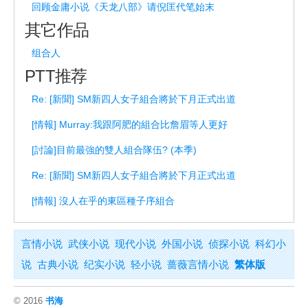
回顾金庸小说《天龙八部》请倪匡代笔始末
其它作品
组合人
PTT推荐
Re: [新聞] SM新四人女子組合將於下月正式出道
[情報] Murray:我跟阿肥的組合比詹眉等人更好
[討論]目前最強的雙人組合隊伍? (本季)
Re: [新聞] SM新四人女子組合將於下月正式出道
[情報] 沒人在乎的東區種子序組合
言情小说
武侠小说
现代小说
外国小说
侦探小说
科幻小
说
古典小说
纪实小说
轻小说
蔷薇言情小说
繁体版
© 2016
书海