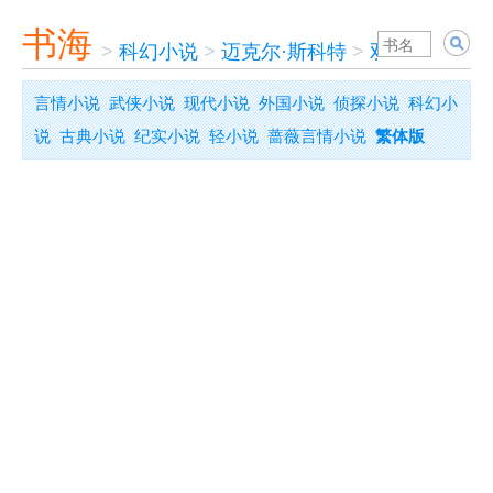
书海
>
科幻小说
>
迈克尔·斯科特
>
双子座历险记
言情小说
武侠小说
现代小说
外国小说
侦探小说
科幻小
说
古典小说
纪实小说
轻小说
蔷薇言情小说
繁体版