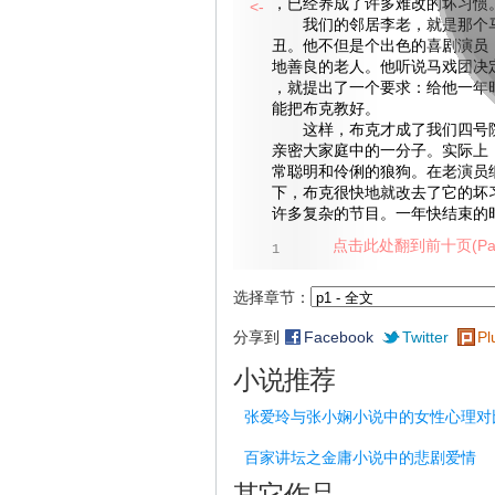
，已经养成了许多难改的坏习惯
<-
我们的邻居李老，就是那个马
丑。他不但是个出色的喜剧演员
地善良的老人。他听说马戏团决
，就提出了一个要求：给他一年
能把布克教好。
这样，布克才成了我们四号院
亲密大家庭中的一分子。实际上
常聪明和伶俐的狼狗。在老演员
下，布克很快地就改去了它的坏
许多复杂的节目。一年快结束的
点击此处翻到前十页(Pag
1
选择章节：
分享到
Facebook
Twitter
Pl
小说推荐
张爱玲与张小娴小说中的女性心理对
百家讲坛之金庸小说中的悲剧爱情
其它作品