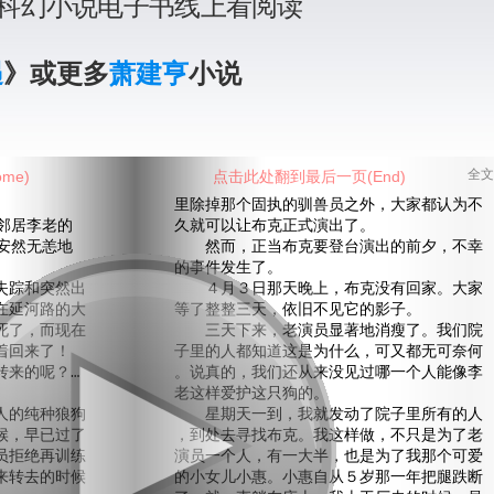
科幻小说电子书线上看阅读
遇
》或更多
萧建亨
小说
me)
点击此处翻到最后一页(End)
全文
里除掉那个固执的驯兽员之外，大家都认为不
邻居李老的
久就可以让布克正式演出了。
安然无恙地
然而，正当布克要登台演出的前夕，不幸
的事件发生了。
踪和突然出
４月３日那天晚上，布克没有回家。大家
在延河路的大
等了整整三天，依旧不见它的影子。
死了，而现在
三天下来，老演员显著地消瘦了。我们院
着回来了！
子里的人都知道这是为什么，可又都无可奈何
来的呢？…
。说真的，我们还从来没见过哪一个人能像李
老这样爱护这只狗的。
的纯种狼狗
星期天一到，我就发动了院子里所有的人
候，早已过了
，到处去寻找布克。我这样做，不只是为了老
员拒绝再训练
演员一个人，有一大半，也是为了我那个可爱
来转去的时候
的小女儿小惠。小惠自从５岁那一年把腿跌断