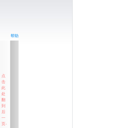
帮助
点
击
此
处
翻
到
后
一
页-