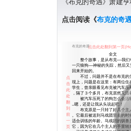
《布克的奇遇》萧建亨
点击阅读《
布克的奇
布克的奇遇
点击此处翻到第一页(Ho
全文
整个故事，是从布克——我们
一只狼狗——神秘的失踪，然后又
回来开始的。
不过，问题并不是在布克的失
点
现上，问题是在这里：有两位住
击
学生，曾亲眼看见布克被汽车压
此
，隔了３个多月，布克居然又活
处
被汽车压死了的狗怎么会活转
翻
…嗯，还是让我从头说起吧！
到
布克原是一只转了好几个主人
前
。它最后被送到马戏团里去的时
一
适合训练的年龄。马戏团的驯兽
页
它，因为它在几个主人的手里转