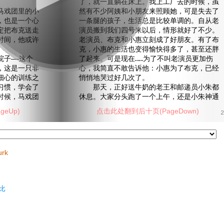
。
了，就一直躺在床上。我上工厂去的时候，虽
戏团里的小
然有不少阿姨和小朋友来照顾她，可是失去了
，也是一个心
一条腿的孩子，生活总是比较单调的。自从老
定把布克送走
演员搬到我们四号来以后，情形就好了不少。
时间，他或许
老演员、布克和小惠立刻成了好朋友。有了布
克，小惠的生活也变得愉快得多了，甚至还胖
子——这个
了起来。可是现在……为了不叫老演员更加伤
，这是一只非
心，我简直不敢告诉他：小惠为了布克，已经
细心的训练之
悄悄地哭过好几次了。
习惯，学会了
那天，正好送牛奶的老王和邮递员小朱都
时候，马戏团
休息。大家分头跑了一个上午，还是小朱神通
eUp)
点击此处翻到后十页(PageDown)
2
urk
比