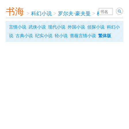
书海
>
科幻小说
>
罗尔夫·豪夫曼
>
检察官的奇遇
言情小说
武侠小说
现代小说
外国小说
侦探小说
科幻小
说
古典小说
纪实小说
轻小说
蔷薇言情小说
繁体版