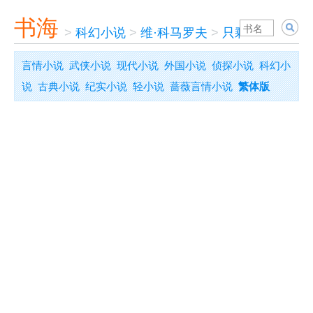
书海
>
科幻小说
>
维·科马罗夫
>
只剩下一小时
言情小说
武侠小说
现代小说
外国小说
侦探小说
科幻小
说
古典小说
纪实小说
轻小说
蔷薇言情小说
繁体版