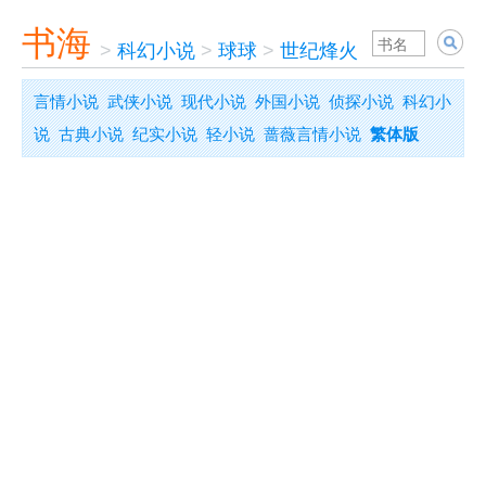
书海
>
科幻小说
>
球球
>
世纪烽火
言情小说
武侠小说
现代小说
外国小说
侦探小说
科幻小
说
古典小说
纪实小说
轻小说
蔷薇言情小说
繁体版