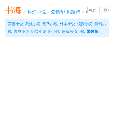
书海
>
科幻小说
>
爱德华·贝斯特
>
可恶的星球
言情小说
武侠小说
现代小说
外国小说
侦探小说
科幻小
说
古典小说
纪实小说
轻小说
蔷薇言情小说
繁体版