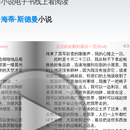
幻小说电子书线上看阅读
多
海蒂·斯德曼
小说
me)
点击此处翻到最后一页(End)
全文
传来了震耳欲聋的隆隆声，我的心随之一沉。
细细地品着
此时是十月二十三日。我从秋干下拿起枪
那第一缕晨光
收拾好食品袋，迅速地撤到后面的小屋里。我
华的天空才是
的土地还没有耕种，因为我没有放弃它，或者
想把它卖给山姆叔叔。邻居们的土地该收割了
”他说，“
，而我却不打算做任何事情，我搬了一把椅子
蓝得使你陶醉
放在木窗旁边，在这儿，我可以一边剥豆、或
是很同意他的
者系草绳，一边观察外面的动静，就坐在这，
，你可以看到
我可以望到外面广阔的世界，随时可以端起猎
色，当微风吹
枪。我是不会让任何人把我带走的。
种感觉，简直
收割机卷起一片浓浓的尘土开了过来，然
后拐入邻居的田地，在那里，人们一上午都忙
以使你心境
碌于谷物、大豆收割之中，最后把这些东西放
电霹雳般地袭
在一个很小的运输机上运走。