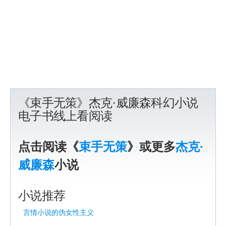
《束手无策》杰克·威廉森科幻小说
电子书线上看阅读
点击阅读《
束手无策
》或更多
杰克·
威廉森
小说
小说推荐
言情小说的伪女性主义