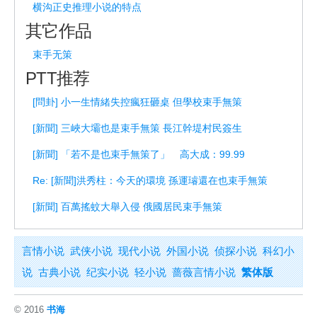
横沟正史推理小说的特点
其它作品
束手无策
PTT推荐
[問卦] 小一生情緒失控瘋狂砸桌 但學校束手無策
[新聞] 三峽大壩也是束手無策 長江幹堤村民簽生
[新聞] 「若不是也束手無策了」 高大成：99.99
Re: [新聞]洪秀柱：今天的環境 孫運璿還在也束手無策
[新聞] 百萬搖蚊大舉入侵 俄國居民束手無策
言情小说
武侠小说
现代小说
外国小说
侦探小说
科幻小
说
古典小说
纪实小说
轻小说
蔷薇言情小说
繁体版
© 2016
书海