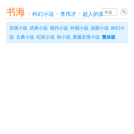
书海
>
科幻小说
>
李伟才
>
超人的孤寂
言情小说
武侠小说
现代小说
外国小说
侦探小说
科幻小
说
古典小说
纪实小说
轻小说
蔷薇言情小说
繁体版