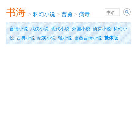
书海
>
科幻小说
>
曹勇
>
病毒
言情小说
武侠小说
现代小说
外国小说
侦探小说
科幻小
说
古典小说
纪实小说
轻小说
蔷薇言情小说
繁体版