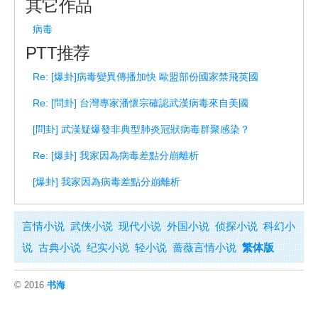
其它作品
病毒
PTT推荐
Re: [爆卦]病毒變異傳播加快 歐盟部份國家禁飛英國
Re: [問卦] 台灣專家潘懷宗確認武漢病毒來自美國
[問卦] 武漢疑爆發非典型肺炎冠狀病毒群聚感染？
Re: [爆卦] 我家因為病毒差點分崩離析
[爆卦] 我家因為病毒差點分崩離析
言情小说
武侠小说
现代小说
外国小说
侦探小说
科幻小
说
古典小说
纪实小说
轻小说
蔷薇言情小说
繁体版
© 2016
书海