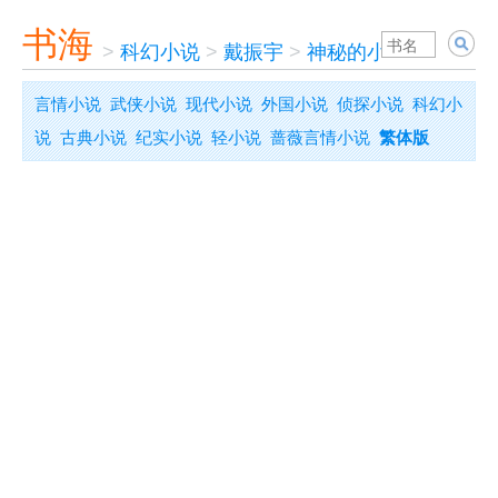
书海
>
科幻小说
>
戴振宇
>
神秘的小行星
言情小说
武侠小说
现代小说
外国小说
侦探小说
科幻小
说
古典小说
纪实小说
轻小说
蔷薇言情小说
繁体版