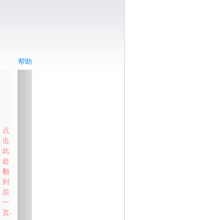
帮助
点
击
此
处
翻
到
后
一
页-