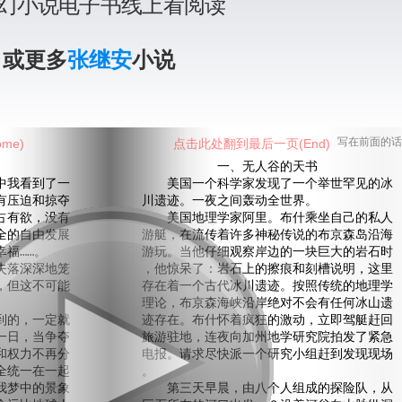
幻小说电子书线上看阅读
》或更多
张继安
小说
me)
点击此处翻到最后一页(End)
写在前面的话
一、无人谷的天书
我看到了一
美国一个科学家发现了一个举世罕见的冰
有压迫和掠夺
川遗迹。一夜之间轰动全世界。
占有欲，没有
美国地理学家阿里。布什乘坐自己的私人
全的自由发展
游艇，在流传着许多神秘传说的布京森岛沿海
福……。
游玩。当他仔细观察岸边的一块巨大的岩石时
落深深地笼
，他惊呆了：岩石上的擦痕和刻槽说明，这里
，但这不可能
存在着一个古代冰川遗迹。按照传统的地理学
理论，布京森海峡沿岸绝对不会有任何冰山遗
的，一定就
迹存在。布什怀着疯狂的激动，立即驾艇赶回
一日，当争夺
旅游驻地，连夜向加州地学研究院拍发了紧急
和权力不再分
电报。请求尽快派一个研究小组赶到发现现场
全统一在一起
。
我梦中的景象
第三天早晨，由八个人组成的探险队，从