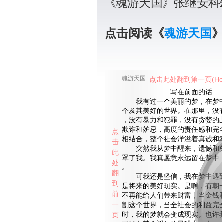
《魂游天国》张继安科
点击阅读《
魂游天国
魂游天国
点击此处翻到第一页(Ho
写在前面的话
我有过一个美丽的梦，在梦中
个及其美好的世界。在那里，没
，没有暴力和犯罪，没有贪婪的
欺诈和妒忌，高度的责任感和完
点
相结合，整个社会洋溢着真诚和幸
击
突然我从梦中醒来，遗憾和失
此
罩了我。我真愿意永远留在梦中
处
。
翻
可我还是坚信，我在梦中遇到
到
是将来的美好现实。是啊，有朝
前
不再能给人们带来财富，当金钱
一
割这个世界，当全社会的利益完
页
时，我的梦就会变成现实。也许