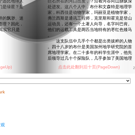
个远比地球人
巨石所在的河口出发，？沿着河谷向山脉纵深
们是绿星？是
处进发。这八个人中，布什和文森特是地理学
家，科西佳是动物学家，玛丽亚是植物学家，
的飘渺、迷
弗兰西斯是通讯工程师，克里斯和霍克是登山
道理？因此，
运动员，还有一个土著人向导，名字叫巴肯。
其实它只是
他们的运载工具是两匹当地特有的枣红色矮马
。
这支队伍中几乎个个都是出类拔粹的人物
。四十八岁的布什是美国加州地学研究院的首
席地理学家。在二十多年的科学生涯中，他先
后领导过几十个探险队，几乎参加了美国地理
eUp)
点击此处翻到后十页(PageDown)
2
urk
情观