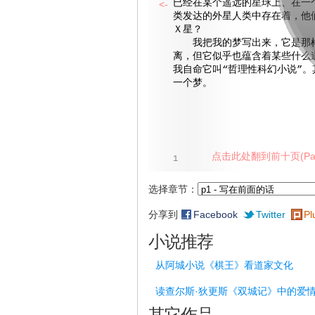
已经在某个遥远的星球上、在一
<-
类发达的外星人类中存在着，他
Ｘ星？
我把我的梦写出来，它是那样
离，但它似乎也蕴含着某些什么
我自命它叫“哲理性科幻小说”。
一个梦。
点击此处翻到前十页(Pag
1
选择章节：
分享到
Facebook
Twitter
Pl
小说推荐
从阿城小说《棋王》看道家文化
读查尔斯·狄更斯《双城记》中的爱
其它作品