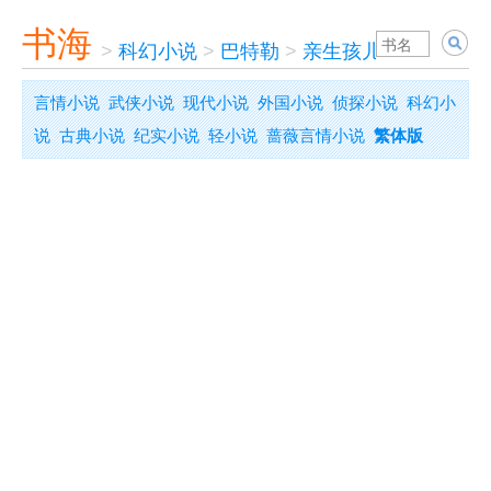
书海
>
科幻小说
>
巴特勒
>
亲生孩儿
言情小说
武侠小说
现代小说
外国小说
侦探小说
科幻小
说
古典小说
纪实小说
轻小说
蔷薇言情小说
繁体版