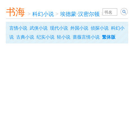
书海
>
科幻小说
>
埃德蒙·汉密尔顿
>
放逐幻星
言情小说
武侠小说
现代小说
外国小说
侦探小说
科幻小
说
古典小说
纪实小说
轻小说
蔷薇言情小说
繁体版