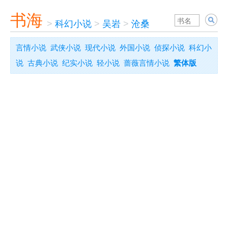
书海
>
科幻小说
>
吴岩
>
沧桑
言情小说
武侠小说
现代小说
外国小说
侦探小说
科幻小
说
古典小说
纪实小说
轻小说
蔷薇言情小说
繁体版