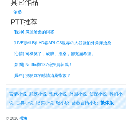
其它作品
沧桑
PTT推荐
[恍神] 滿臉滄桑的阿婆
[LIVE](MLB)LAD@ARI G3世界の大谷就怕外角海滄桑甜蜜口糖蛇系列
[心情] 司機笑了，靦腆、滄桑，卻充滿希望。
[新聞] Netflix擲137億投資韓戲！
[爆料] 測驗妳的感情滄桑指數？
言情小说
武侠小说
现代小说
外国小说
侦探小说
科幻小
说
古典小说
纪实小说
轻小说
蔷薇言情小说
繁体版
© 2016
书海