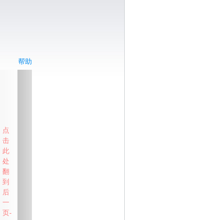
帮助
点
击
此
处
翻
到
后
一
页-