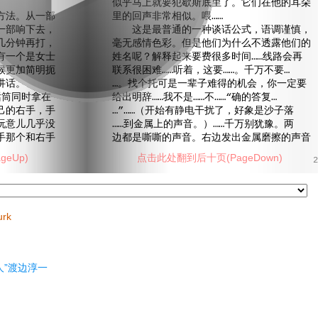
似乎马上就要犯歇斯底里了。它们在他的耳朵
法。从一部
里的回声非常相似。喂……
一部响下去，
这是最普通的一种谈话公式，语调谨慎，
几分钟再打，
毫无感情色彩。但是他们为什么不透露他们的
有一个是女士
姓名呢？解释起来要费很多时间……线路会再
候更加简明扼
联系很困难……听着，这要……。千万不要…
讲话。
…。找个托可是一辈子难得的机会，你一定要
筒同时拿在
给出明辞……我不是……不……“确的答复…
己的右手，手
…”……（开始有静电干扰了，好象是沙子落
玩意儿几乎没
……到金属上的声音。）……千万别犹豫。两
手那个和右手
边都是嘶嘶的声音。右边发出金属磨擦的声音
eUp)
点击此处翻到后十页(PageDown)
2
urk
人”渡边淳一