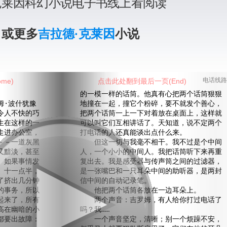
克莱因科幻小说电子书线上看阅读
》或更多
吉拉德·克莱因
小说
me)
点击此处翻到最后一页(End)
电话线路
的一模一样的话筒。他真有心把两个话筒狠狠
·波什犹豫
地撞在一起，撞它个粉碎，要不就发个善心，
令人不快的巧
把两个话筒一上一下对着放在桌面上，这样就
生在这样的一
可以叫它们互相讲话了。天知道，说不定两个
走进办公室，
打电话的人还真能谈出点什么来。
－－一道灰黑
但这一切与我毫不相干。我不过是个中间
又黯淡，甚至
人，一个小小的中间人。我把话筒听下来再重
。如果事情发
复出去。我是感受器与传声筒之间的过滤器，
。十一点半，
是一张嘴巴和一只耳朵中间的助听器，是两封
了挤出几分钟
信中间的自动记录笔。
的事务，所以
他把两个话筒各放在一边耳朵上。
起来了，所有
两个声音：吉罗姆，有人给你打过电话了
高在幽暗的小
吗？我……
都要出故障：
一个声音坚定，清晰；别一个烦躁不安，