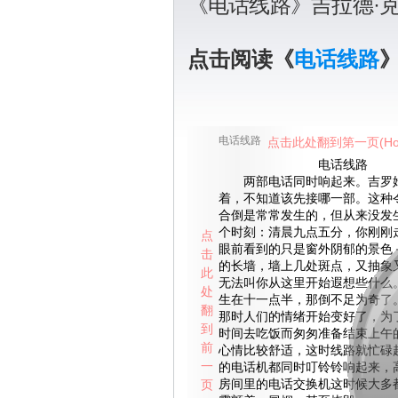
《电话线路》吉拉德·
点击阅读《
电话线路
电话线路
点击此处翻到第一页(Ho
电话线路
两部电话同时响起来。吉罗姆
着，不知道该先接哪一部。这种
合倒是常常发生的，但从来没发
个时刻：清晨九点五分，你刚刚
点
眼前看到的只是窗外阴郁的景色
击
的长墙，墙上几处斑点，又抽象
此
无法叫你从这里开始遐想些什么
处
生在十一点半，那倒不足为奇了
翻
那时人们的情绪开始变好了，为
到
时间去吃饭而匆匆准备结束上午
前
心情比较舒适，这时线路就忙碌
一
的电话机都同时叮铃铃响起来，
页
房间里的电话交换机这时候大多