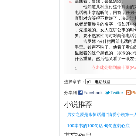
震颤着，冒烟，甚至烧毁。
<-
他知道几种应付这个局面的方
电话机上拿起听筒，回答；任另
直到对方等得不耐烦了，决定过
或者是带称号的名字，假如其中
，先接她的。女人在讲公事的时
要。要不然索性同时对两部电话
吉罗姆·波什把两部电话的话
手里。铃声不响了。他看了看自
里握着的这个黑色的，冰冷的小
什么重量。然后他又看了一眼左
点击此处翻到前十页(Pag
1
选择章节：
分享到
Facebook
Twitter
Pl
小说推荐
男女之爱是永恒话题 “情爱小说第一
100本书的100句话 句句直刺心底
其它作品