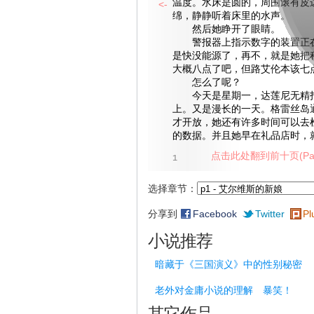
温度。水床是圆的，周围滚有皮
<-
绵，静静听着床里的水声。
然后她睁开了眼睛。
警报器上指示数字的装置正在
是快没能源了，再不，就是她把
大概八点了吧，但路艾伦本该七
怎么了呢？
今天是星期一，达莲尼无精打
上。又是漫长的一天。格雷丝岛
才开放，她还有许多时间可以去
的数据。并且她早在礼品店时，
点击此处翻到前十页(Pag
1
选择章节：
分享到
Facebook
Twitter
Pl
小说推荐
暗藏于《三国演义》中的性别秘密
老外对金庸小说的理解 暴笑！
其它作品