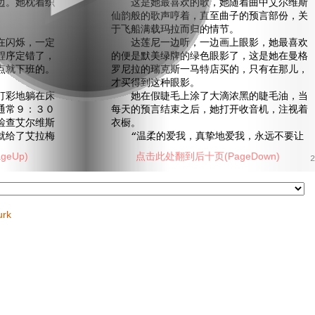
边。她枕着织
这是她最喜欢的歌，她随着曲中艾尔维斯
仙韵般的歌声哼着，直至曲子的预言部份，关
于飞船满载玛拉而归的情节。
闪烁，一定
达莲尼一边听，一边画上眼影，她最喜欢
程序定错了，
的便是默美绿牌的绿色眼影了，这是她在曼格
点就下班的。
罗尼拉的瑞克斯一马特店买的，只有在那儿，
才买得到这种眼影。
彩地躺在床
她在假睫毛上涂了大滴浓黑的睫毛油，当
通常９：３０
每天的预言结束之后，她打开收音机，注视着
检查艾尔维斯
衣橱。
就给了艾拉梅
“温柔的爱我，真挚地爱我，永远不要让
eUp)
点击此处翻到后十页(PageDown)
2
urk