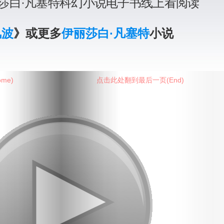
莎白·凡塞特科幻小说电子书线上看阅读
风波
》或更多
伊丽莎白·凡塞特
小说
me)
点击此处翻到最后一页(End)