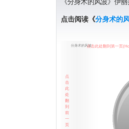
《分身术的风波》伊丽
点击阅读《
分身术的
分身术的风波
点击此处翻到第一页(Ho
点
击
此
处
翻
到
前
一
页