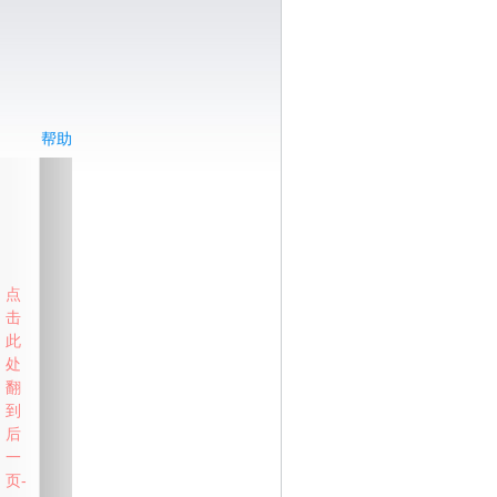
帮助
点
击
此
处
翻
到
后
一
页-