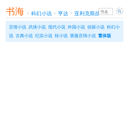
书海
>
科幻小说
>
亨达
>
亚利克斯战记
言情小说
武侠小说
现代小说
外国小说
侦探小说
科幻小
说
古典小说
纪实小说
轻小说
蔷薇言情小说
繁体版