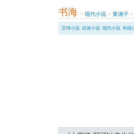
书海
>
现代小说
>
黄湘子
言情小说
武侠小说
现代小说
外国