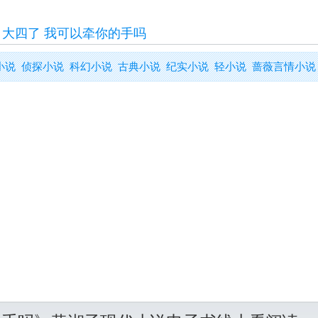
>
大四了 我可以牵你的手吗
小说
侦探小说
科幻小说
古典小说
纪实小说
轻小说
蔷薇言情小说