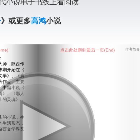
代小说电子书线上看阅读
子
》或更多
高鸿
小说
me)
点击此处翻到最后一页(End)
作者简介
：
师，陕西作
末期开始在《
文学》、《鹿
表作品。主要
、中篇小说《
情》、《那人
上的灵魂》，
的小说，生
的生活形态，
陕西文学界又
。