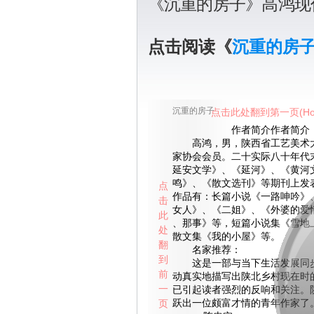
《沉重的房子》高鸿现
点击阅读《
沉重的房
沉重的房子
点击此处翻到第一页(Ho
作者简介作者简介
高鸿，男，陕西省工艺美术大
家协会会员。二十实际八十年代
延安文学》、《延河》、《黄河
鸣》、《散文选刊》等期刊上发
点
作品有：长篇小说《一路呻吟》
击
女人》、《二姐》、《外婆的爱
此
、那事》等，短篇小说集《雪地
处
散文集《我的小屋》等。
翻
名家推荐：
到
这是一部与当下生活发展同步
前
动真实地描写出陕北乡村现在时
一
已引起读者强烈的反响和关注。
页
跃出一位颇富才情的青年作家了