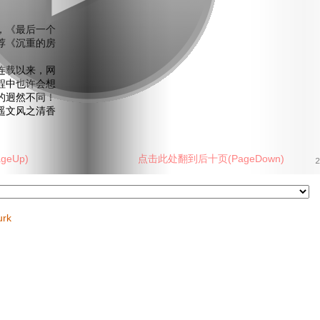
《最后一个
荐《沉重的房
载以来，网
程中也许会想
的迥然不同！
遥文风之清香
eUp)
点击此处翻到后十页(PageDown)
2
urk