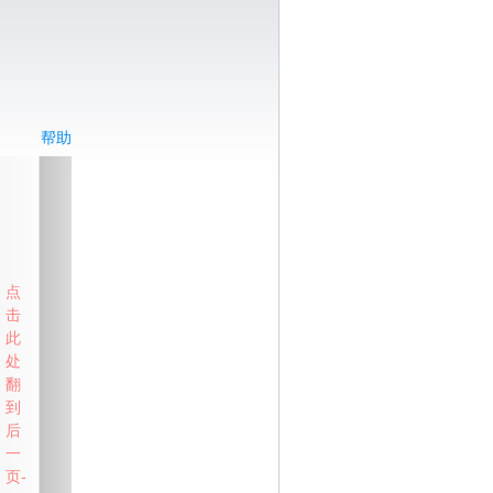
帮助
点
击
此
处
翻
到
后
一
页-