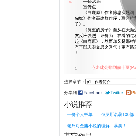
——陈忠实
<-
宣传点：
《白鹿原》作者陈忠实题词，
匈奴》作者高建群作序，联合推
子》。
《沉重的房子》自从在天涯连
友反应强烈，评价为：在看的过
起《白鹿原》，然而却又是那样
有平凹忠实文思之秀气！更有路
！
点击此处翻到前十页(Pag
1
选择章节：
分享到
Facebook
Twitter
Pl
小说推荐
一份个人书单——俄罗斯名著100部
老外对金庸小说的理解 暴笑！
其它作品