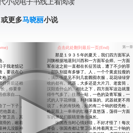
代小说电子书线上看阅读
》或更多
马晓丽
小说
me)
点击此处翻到最后一页(End)
第一章
那是１９３５年的夏天，我们四方面军从
枪。
川陕根据地退到川西和一方面军会师。一方面
子我老惦记
军在这之前一直都在长征苦战，遭了不少的罪
啥，要说在心
，部队别提有多惨了。人，一个个黄皮拉瘦的
支枪了。
，满队伍里见不到几套囫囵衣服，花花绿绿穿
拧开后还赖
啥的都有。武器，大多还是大片刀、老套筒，
首长，你要拿
汉阳造什么的。相比之下，四方面军这边就显
你亲自……
得牛气多了。往那一站，一色的染青军服，一
式的人字花绑腿，利利落落的。武器就更不用
了一下子，
说了，长的有快枪，短的有二十响的驳壳枪，
把他轰走。
枪屁股上一串串的红穗子直悠荡，荡得一方面
警卫员，其
军的弟兄们眼睛里馋虫疯长。
溜滑的，瞅着
张国焘当时心情好哇，不好才怪了！每次
眼神儿没眼神
开会，张国焘都让警卫队长挎着两支二十响的