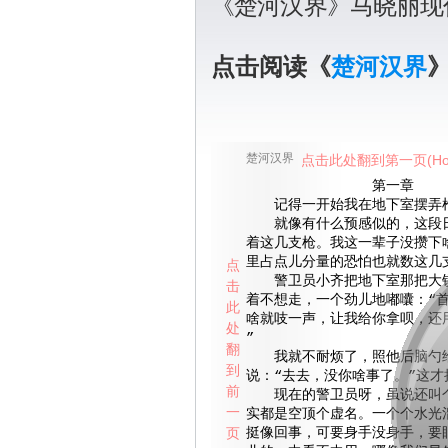
《楚河汉界》马晓丽现
点击阅读《
楚河汉界
楚河汉界
点击此处翻到第一页(Ho
第一章
记得一开始我在地下室摆弄
就像有什么预感似的，这段日
着这几支枪。我这一辈子没攒下
里占点儿分量的恐怕也就数这几
点
警卫员小齐把地下室那把大锁
击
着不想走，一个劲儿地嘟囔：“
此
啥就吱一声，让我给你拿呗，还用
处
”
翻
我就不耐烦了，照他后脑勺给
到
说：“去去，没你啥事了。”这才
前
现在的警卫员呀，虽说还叫个
一
实都是空顶个虚名。一个个水光
页
挺像回事，可要身手没身手，要