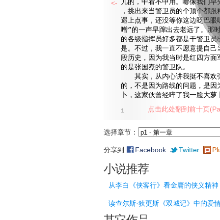
儿的，中看不中用。哪像我们早
<-
，挑出来当警卫员的个顶个都跟
遇上点事，还没等你这边眨巴眼
噌”的一声早蹿出去老远了。那
的各级指挥员好多都是干警卫员
是。不过，我一直不愿意提自己
段历史，因为我当时是红四方面
的是张国焘的警卫队。
其实，从内心讲我挺不喜欢张
的，不是因为路线的问题，是因
卜，这家伙曾经啐了我一脸大萝
点击此处翻到前十页(Pag
1
选择章节：
分享到
Facebook
Twitter
Pl
小说推荐
从李白《侠客行》看金庸的侠义精神
读查尔斯·狄更斯《双城记》中的爱
其它作品