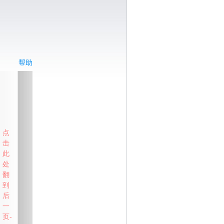
帮助
点
击
此
处
翻
到
后
一
页-