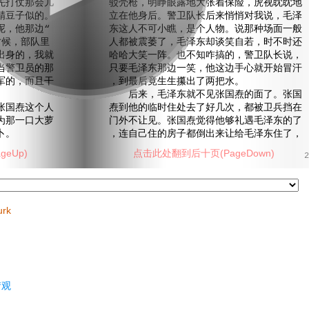
先打仗那会儿
驳壳枪，明睁眼露地大张着保险，虎视眈眈地
精豆子似的。
立在他身后。警卫队长后来悄悄对我说，毛泽
呢，他那边“
东这人不可小瞧，是个人物。说那种场面一般
时候，部队里
人都被震萎了，毛泽东却谈笑自若，时不时还
出身的，我就
哈哈大笑一阵。也不知咋搞的，警卫队长说，
当警卫员的那
只要毛泽东那边一笑，他这边手心就开始冒汗
军的，而且干
，到最后竟生生攥出了两把水。
后来，毛泽东就不见张国焘的面了。张国
国焘这个人
焘到他的临时住处去了好几次，都被卫兵挡在
为那一口大萝
门外不让见。张国焘觉得他够礼遇毛泽东的了
卜。
，连自己住的房子都倒出来让给毛泽东住了，
eUp)
点击此处翻到后十页(PageDown)
2
urk
情观