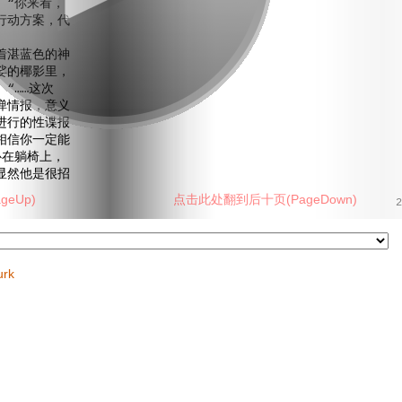
。“你来看，
行动方案，代
湛蓝色的神
娑的椰影里，
“……这次
弹情报，意义
进行的性谍报
相信你一定能
卧在躺椅上，
显然他是很招
eUp)
点击此处翻到后十页(PageDown)
2
urk