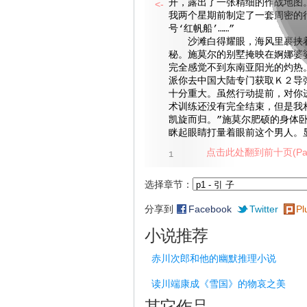
开，露出了一张精细的作战地图
<-
我两个星期前制定了一套周密的
号‘红帆船’……”
沙滩白得耀眼，海风里裹挟着
秘。施莫尔的别墅掩映在婀娜婆
完全感觉不到东南亚阳光的灼热。
派你去中国大陆专门获取Ｋ２导
十分重大。虽然行动提前，对你
术训练还没有完全结束，但是我
凯旋而归。”施莫尔肥硕的身体
眯起眼睛打量着眼前这个男人。
点击此处翻到前十页(Pag
1
选择章节：
分享到
Facebook
Twitter
Pl
小说推荐
赤川次郎和他的幽默推理小说
读川端康成《雪国》的物哀之美
其它作品