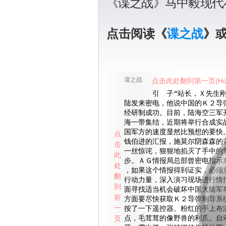
《谍之战》马中毅现代
点击阅读《
谍之战
》
谍之战
点击此处翻到第一页(Ho
引 子“站长，Ｘ先生刚
陆发来密电，他说中国的Ｋ２导
经研制成功。目前，陆海空三军
海一带集结，近期将举行合成实
国军方的速度显然比预想的要快
点
钱伯进的汇报，施莫尔阴森森的
击
一丝惊诧，狠狠地掐灭了手中的
此
步。ＡＧ情报局总部曾密电指示
处
，如果这个情报得到证实，必须
翻
行动力量，深入演习现场进行情
到
面寻找适当机会破坏中国大陆军
前
方面要尽快获取Ｋ２导弹制导系
一
按了一下遥控器。粉红的手上布
页
点，毛茸茸的像野兽的利爪。自