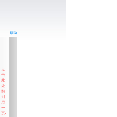
帮助
点
击
此
处
翻
到
后
一
页-