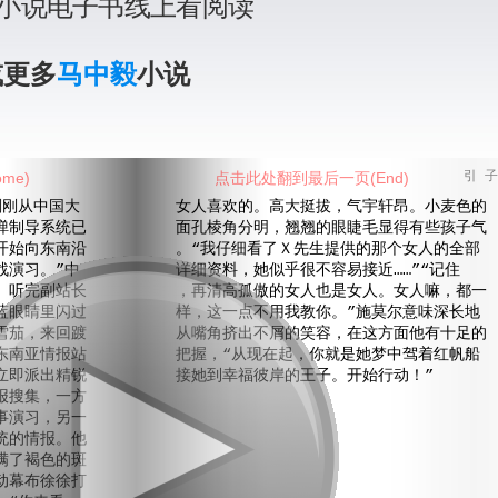
小说电子书线上看阅读
或更多
马中毅
小说
me)
点击此处翻到最后一页(End)
引 子
刚从中国大
女人喜欢的。高大挺拔，气宇轩昂。小麦色的
弹制导系统已
面孔棱角分明，翘翘的眼睫毛显得有些孩子气
开始向东南沿
。“我仔细看了Ｘ先生提供的那个女人的全部
战演习。”中
详细资料，她似乎很不容易接近……”“记住
。听完副站长
，再清高孤傲的女人也是女人。女人嘛，都一
蓝眼睛里闪过
样，这一点不用我教你。”施莫尔意味深长地
雪茄，来回踱
从嘴角挤出不屑的笑容，在这方面他有十足的
东南亚情报站
把握，“从现在起，你就是她梦中驾着红帆船
立即派出精锐
接她到幸福彼岸的王子。开始行动！”
报搜集，一方
事演习，另一
统的情报。他
满了褐色的斑
动幕布徐徐打