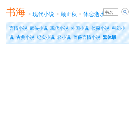
书海
>
现代小说
>
顾正秋
>
休恋逝水
言情小说
武侠小说
现代小说
外国小说
侦探小说
科幻小
说
古典小说
纪实小说
轻小说
蔷薇言情小说
繁体版