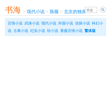
书海
>
现代小说
>
陈薇
>
北京的独身男人
言情小说
武侠小说
现代小说
外国小说
侦探小说
科幻小
说
古典小说
纪实小说
轻小说
蔷薇言情小说
繁体版