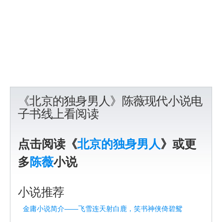
《北京的独身男人》陈薇现代小说电
子书线上看阅读
点击阅读《
北京的独身男人
》或更
多
陈薇
小说
小说推荐
金庸小说简介——飞雪连天射白鹿，笑书神侠倚碧鸳