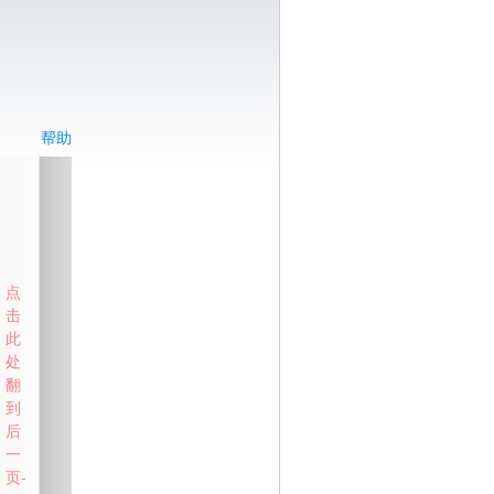
帮助
点
击
此
处
翻
到
后
一
页-