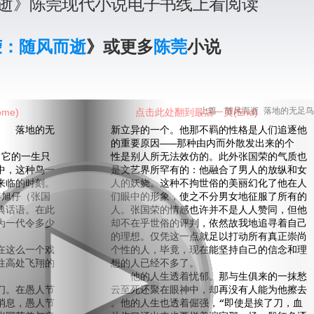
逝》陈莞现代小说电子书线上看阅读
荣：随风而逝
》或更多
陈莞
小说
me)
点击此处翻到最后一页(End)
上篇 随风而逝 落地的无足鸟
落地的无
新立异的一个。他那不羁的性格是人们追逐他
的重要原因———那种由内而外散发出来的个
它的一生只
性是别人所无法效仿的。此外张国荣的气质也
中，这种鸟一
是文艺界所罕有的：他融合了男人的放纵和女
来临的时刻。
人的妖娆。这种不拘世俗的美丽幻化了他在人
年旭仔（张国
们眼中的形象，使之不分男女地征服了所有的
典话语。在此
人。张国荣的情感也许并不是人人赞同，但他
为一代令多少
却不在乎世俗的评判，依然故我地追寻着自己
的理想。仅凭这一点就足以打动所有真正崇尚
这么一个戏
个性的人，毕竟，现在能坚持自己的信念和理
往高处飞翔的
想的人已经不多了。
他的人生透着忧郁。那与生俱来的一抹愁
。在愚人节
云至死还聚在眼神中，却再没有人能为他擦去
消息，愚人节
。他的人生也透着倔强，“即使是挨了刀，血