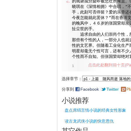
的戏谑成分旋即被悲壮所掩盖。
<-
晓琪在《深情相拥》中合唱，“
手，此刻可否停留？爱的乐章还
今夜怎能就此罢休？”而在香港
的晚风中，４６岁的张国荣却永
扯尘世的手。
追求自由的人们崇尚个性，所
那些有个性的人，一部分人也就
性的文艺界。但随着工业化生产
明星却毫无个性可言，还有不少
个性而不自知。但张国荣却绝对
点击此处翻到前十页(Pag
1
选择章节：
分享到
Facebook
Twitter
Pl
小说推荐
盘点席绢言情小说的经典女性形象
读古龙武侠小说的快意恩仇
其它作品