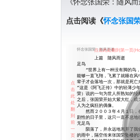
《怀念张国荣：随风而
点击阅读《
怀念张国
怀念张国荣：随风而逝
点击此处翻到第一页(Ho
上篇 随风而逝 
足鸟
“世界上有一种没有脚的鸟，
能够一直飞翔，飞累了就睡在风
辈子才会落地一次，那就是死亡
点
”这是《阿飞正传》中的轻薄少
击
荣）说的一句为世人所熟知的经
此
之后，张国荣开始大紫大红，成
处
人为之疯狂的偶像。
翻
然而２００３年４月１日，在
到
剧性的日子里，这只一直不息地
前
无足鸟
一
陨落了，并永远地离开了我们
页
的雨中，隔空传来张国荣坠楼的