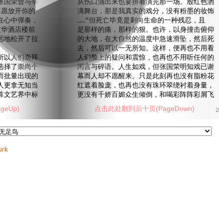
张国荣曾与辛
从伤口涌出来也要拼着演完那一场。殷红色洒
不愿放开你的
满舞台，那是我真实的戏分，没有粉墨的妆饰
在心中弹奏，
……”但死亡毕竟是刺向生命的一种残忍，且
文华酒店楼前
是那样的痛，那样的狠。也许，以身撞击俯仰
远地松开了拉
的大地，在大自然的温度中急速滑坠，然后死
去，然后可以一无所知。这样，便再也不用看
以人们崇拜
人们脸上的疑问和震惊，也再也不用听任何的
选择了崇尚个
闲言与碎语。人生如戏，但张国荣明知戏已谢
而批量出现的
幕而人却不愿醒来。只是此刻再也没有脂粉花
人更拿无知当
红遮着脸庞，也再也没有珠环翠绕衬着身量，
算文艺界中标
更没有千娇百媚众生倾倒，和喝彩阵阵彩屑飞
eUp)
点击此处翻到后十页(PageDown)
2
urk