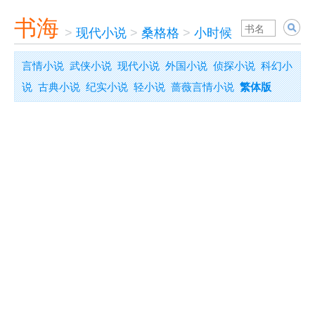
书海
>
现代小说
>
桑格格
>
小时候
言情小说
武侠小说
现代小说
外国小说
侦探小说
科幻小
说
古典小说
纪实小说
轻小说
蔷薇言情小说
繁体版