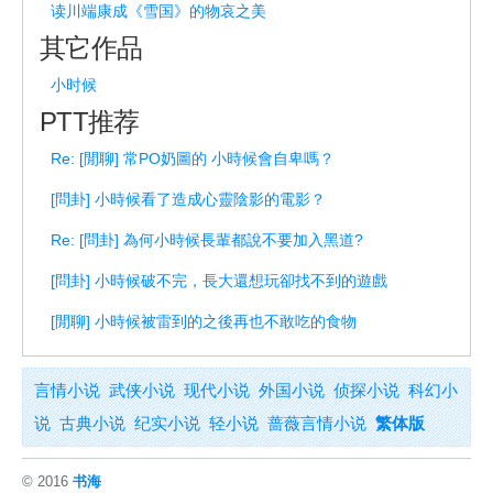
读川端康成《雪国》的物哀之美
其它作品
小时候
PTT推荐
Re: [閒聊] 常PO奶圖的 小時候會自卑嗎？
[問卦] 小時候看了造成心靈陰影的電影？
Re: [問卦] 為何小時候長輩都說不要加入黑道?
[問卦] 小時候破不完，長大還想玩卻找不到的遊戲
[閒聊] 小時候被雷到的之後再也不敢吃的食物
言情小说
武侠小说
现代小说
外国小说
侦探小说
科幻小
说
古典小说
纪实小说
轻小说
蔷薇言情小说
繁体版
© 2016
书海