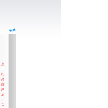
帮助
点
击
此
处
翻
到
后
一
页-