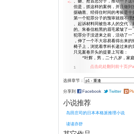
、砸、抢首恶分子，推动一下这
<-
但是，抓这样的案例，并且做到
据确凿、经得住时间的考验是十
第一个犯罪分子的预审就很不理
、起诉材料同被告本人的交代，
的。朱春信粗黑的眉毛紧皱了一
犯罪分子没进来之前，活动了一
，伸了一个不大容易看得出来的
椅子上，浏览着李科长递过来的
只见案卷开头的提要上写着：
“叶辉，男，二十八岁，家庭
点击此处翻到前十页(Pag
1
选择章节：
分享到
Facebook
Twitter
Pl
小说推荐
岛田庄司的日本本格派推理小说
读读亦舒
其它作品