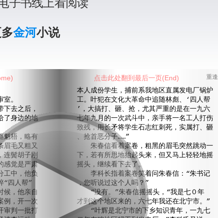
电子书线上看阅读
更多
金河
小说
me)
点击此处翻到最后一页(End)
重逢
本人成份学生，捕前系我地区直属发电厂锅炉
审室。
工。叶犯在文化大革命中追随林彪、‘四人帮
下去之后，
’，大搞打、砸、抢，尤其严重的是在一九六
给了身边的地
七年九月的一次武斗中，亲手将一名工人打伤
致残，用长矛将学生石志红刺死，实属打、砸
魁梧，略有
、抢首恶分子……”
条眉毛又粗又
朱春信看着案卷，粗黑的眉毛突然跳动一
，连鬓胡子刚
下，若有所思地抬起头来，但又马上轻轻地摇
的感觉是严肃
摇头，继续看下去了。
分工中，他负
李科长指着案卷笑着问朱春信：“朱书记
“四人帮”
，您听说过这个人吗？”
时候，他亲自
“没有。”朱春信摇摇头，“我是七０年
案例，开一次
才到这个地区来的，六七年我还在北宁市。”
开审判一批打
“叶辉是北宁市的下乡知识青年，一九七