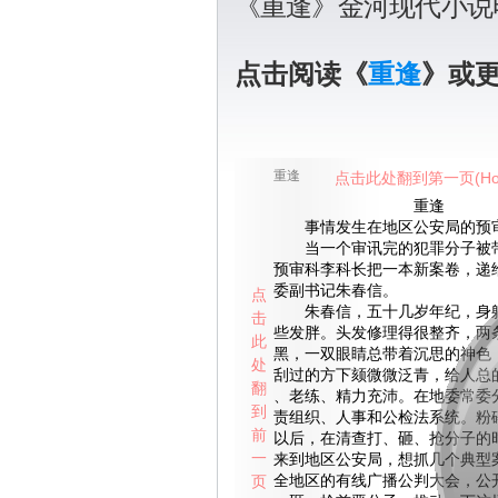
《重逢》金河现代小说
点击阅读《
重逢
》或
重逢
点击此处翻到第一页(Ho
重逢
事情发生在地区公安局的预
当一个审讯完的犯罪分子被带
预审科李科长把一本新案卷，递
委副书记朱春信。
点
朱春信，五十几岁年纪，身躯
击
些发胖。头发修理得很整齐，两
此
黑，一双眼睛总带着沉思的神色
处
刮过的方下颏微微泛青，给人总
翻
、老练、精力充沛。在地委常委
到
责组织、人事和公检法系统。粉碎
前
以后，在清查打、砸、抢分子的
一
来到地区公安局，想抓几个典型
页
全地区的有线广播公判大会，公