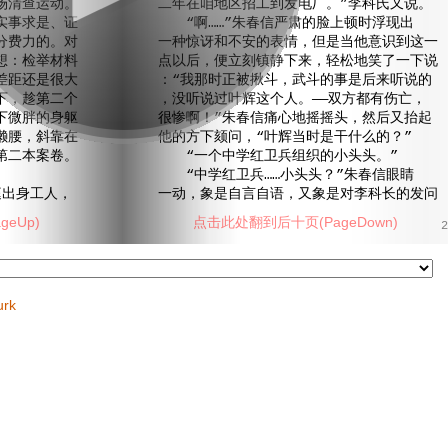
场清查运动。
二年在咱地区招工到发电厂。”李科氏又说。
实事求是、证
“啊……”朱春信严肃的脸上顿时浮现出
分费力的。对
一种惊讶和不安的表情，但是当他意识到这一
想：检举材料
点以后，便立刻镇静下来，轻松地笑了一下说
差距还是很大
：“我那时正被揪斗，武斗的事是后来听说的
下，趁第二个
，没听说过叶辉这个人。——双方都有伤亡，
下微胖的身躯
很惨啊！”朱春信痛心地摇摇头，然后又抬起
懒腰，斜靠在
他的方下颏问，“叶辉当时是干什么的？”
第二本案卷。
“一个中学红卫兵组织的小头头。”
“中学红卫兵……小头头？”朱春信眼睛
出身工人，
一动，象是自言自语，又象是对李科长的发问
eUp)
点击此处翻到后十页(PageDown)
2
urk