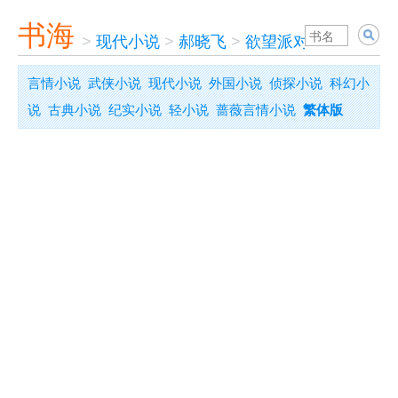
书海
>
现代小说
>
郝晓飞
>
欲望派对
言情小说
武侠小说
现代小说
外国小说
侦探小说
科幻小
说
古典小说
纪实小说
轻小说
蔷薇言情小说
繁体版