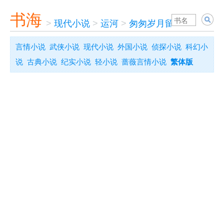
书海
>
现代小说
>
运河
>
匆匆岁月留影
言情小说
武侠小说
现代小说
外国小说
侦探小说
科幻小
说
古典小说
纪实小说
轻小说
蔷薇言情小说
繁体版