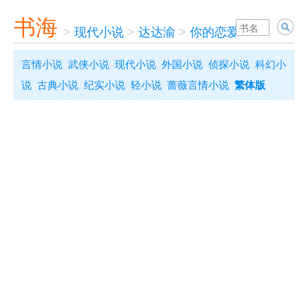
书海
>
现代小说
>
达达渝
>
你的恋爱我做主
言情小说
武侠小说
现代小说
外国小说
侦探小说
科幻小
说
古典小说
纪实小说
轻小说
蔷薇言情小说
繁体版