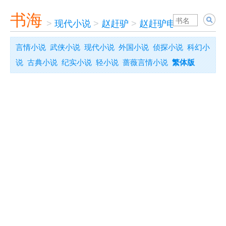
书海
>
现代小说
>
赵赶驴
>
赵赶驴电梯奇遇记
言情小说
武侠小说
现代小说
外国小说
侦探小说
科幻小
说
古典小说
纪实小说
轻小说
蔷薇言情小说
繁体版