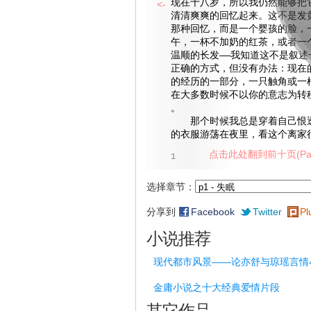
现在十八岁，所以我仍然能够把
<-
清清爽爽的回忆起来。这不是发
那种回忆，而是一个婴孩的脸，
午，一杯不加奶的红茶，或者一
温顺的长发——我知道这不是叙述
正确的方式，但没有办法：现在
的经历的一部分，一只触角或一
在大多数时候不以你的意志为转
。
那个时候我总是穿着自己恨透
的衣服游荡在夜里，看这个离家
点击此处翻到前十页(Pag
1
选择章节：
分享到
Facebook
Twitter
Pl
小说推荐
现代都市风景——论亦舒与琼瑶言情
金庸小说之十大经典爱情片段
其它作品