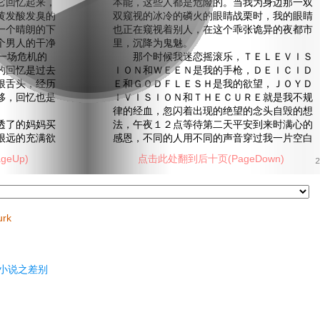
它回忆起来，
本能，这些人都是危险的。当我为身边那一双
黄发酸发臭的
双窥视的冰冷的磷火的眼睛战栗时，我的眼睛
一个晴朗的下
也正在窥视着别人，在这个乖张诡异的夜都市
个男人的干净
里，沉降为鬼魅。
一场危机的
那个时候我迷恋摇滚乐，ＴＥＬＥＶＩＳ
的回忆是过去
ＩＯＮ和ＷＥＥＮ是我的手枪，ＤＥＩＣＩＤ
根舌头，经历
Ｅ和ＧＯＤＦＬＥＳＨ是我的欲望，ＪＯＹＤ
移，回忆也是
ＩＶＩＳＩＯＮ和ＴＨＥＣＵＲＥ就是我不规
律的经血，忽闪着出现的绝望的念头自毁的想
了的妈妈买
法，午夜１２点等待第二天平安到来时满心的
很远的充满欲
感恩，不同的人用不同的声音穿过我一片空白
eUp)
点击此处翻到后十页(PageDown)
2
urk
小说之差别