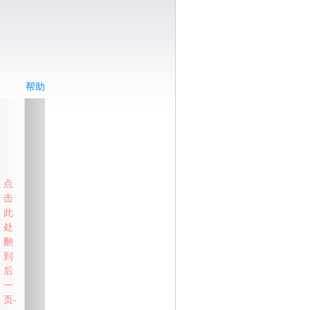
帮助
点
击
此
处
翻
到
后
一
页-