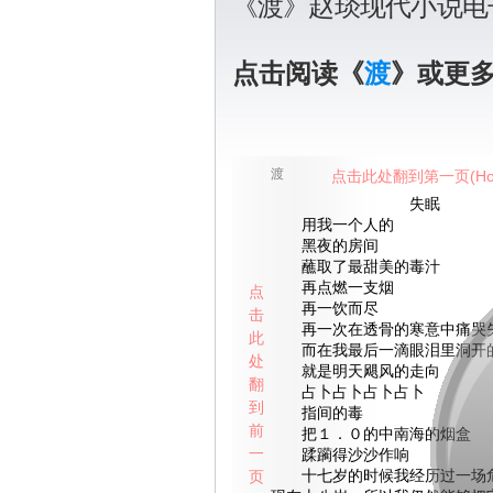
《渡》赵琰现代小说电
点击阅读《
渡
》或更
渡
点击此处翻到第一页(Ho
失眠
用我一个人的
黑夜的房间
蘸取了最甜美的毒汁
再点燃一支烟
点
再一饮而尽
击
再一次在透骨的寒意中痛哭
此
而在我最后一滴眼泪里洞开
处
就是明天飓风的走向
翻
占卜占卜占卜占卜
到
指间的毒
前
把１．０的中南海的烟盒
一
蹂躏得沙沙作响
页
十七岁的时候我经历过一场危