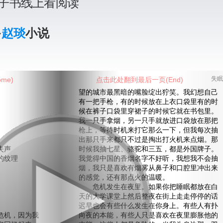
子书线上看阅读
多
赵琰
小说
me)
点击此处翻到最后一页(End)
失眠
望的城市最黑暗的嘴脸绽出狞笑。我幻想自己
有一把手枪，有的时候放在上衣口袋里有的时
候在裤子口袋里穿裙子的时候它就在书包里。
我一只手拿烟，另一只手就放进口袋放在那把
枪上，等待时机来打它那么一下，但我每次抽
出那只手来都只不过是掏出打火机来点烟。那
失声
时候我抽七星、骆驼和三五，都是外国牌子。
的纹理
我觉得中国的香烟名字不好听，我想我不会抽
烟，我只是喜欢有烟雾从鼻子和口腔里冲出来
的感觉，还有那点火的温暖。
危机发生在夜里。如果你把睡眠都放在白
天的大学课堂上然后整夜在街上走走停停的话
迟早也会有些什么发生在你身上。有些人有扑
机，因为我
向夜的本能，有些人只是喜欢在夜里膨胀他的