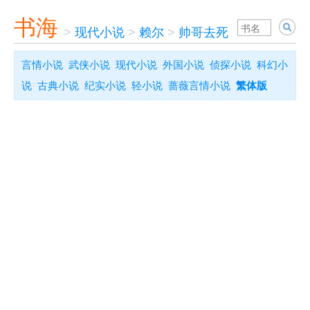
书海
>
现代小说
>
赖尔
>
帅哥去死
言情小说
武侠小说
现代小说
外国小说
侦探小说
科幻小
说
古典小说
纪实小说
轻小说
蔷薇言情小说
繁体版