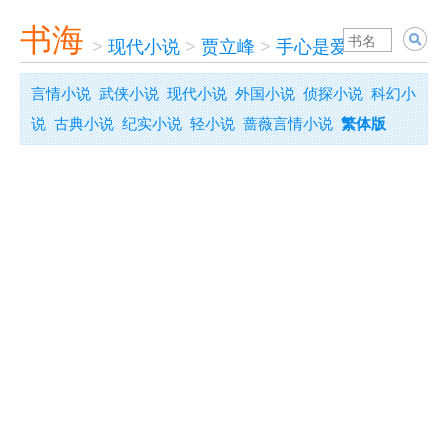
书海
>
现代小说
>
贾立峰
>
手心是爱 手背是痛
言情小说
武侠小说
现代小说
外国小说
侦探小说
科幻小
说
古典小说
纪实小说
轻小说
蔷薇言情小说
繁体版