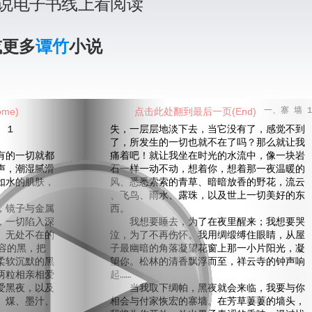
说电子书线上看阅读
或更多
谭竹
小说
me)
点击此处翻到最后一页(End)
一、寨 墙 1
１
失，一层层地淡下去，当它没有了，感觉不到
了，所发生的一切也就不在了吗？那么就让我
的一切就都
痛着吧！就让我坐在时光的水流中，像一块岩
声，潮湿腻滑
石一样一动不动，想着你，想着那一夜温暖的
如水的肌肤，
风、悉悉索索的青草、暗暗放香的野花，流云
、飞鸟、雨水、露珠，以及世上一切美好的东
镜子与金属
西。
，一切陷入深
我想要睡去，为了在夜里醒来；我想要哭
、无处不在的
泣，为了不再伤怀。我用绸缎缚住眼睛，从屋
容的黑，把
子最幽暗的角落凝望花窗上那一小片阳光，凝
柔软沉默的黑
望你。松林的清香飘浮而至，祥云寺的钟声响
两粒相亲相爱
起……
爱黑夜，以及
当我取下绸帕，黑夜就会来临，我要与你
、煤、墨汁、
相会与付家恢宏的寨墙。在芳草萋萋的墙头，