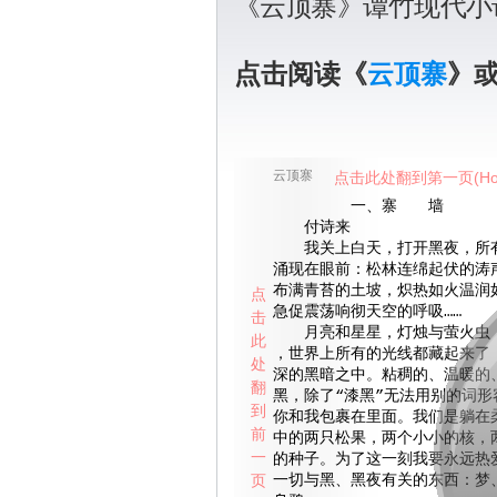
《云顶寨》谭竹现代小
点击阅读《
云顶寨
》
云顶寨
点击此处翻到第一页(Ho
一、寨 墙 
付诗来
我关上白天，打开黑夜，所有
涌现在眼前：松林连绵起伏的涛
布满青苔的土坡，炽热如火温润
点
急促震荡响彻天空的呼吸……
击
月亮和星星，灯烛与萤火虫，
此
，世界上所有的光线都藏起来了
处
深的黑暗之中。粘稠的、温暖的
翻
黑，除了“漆黑”无法用别的词形
到
你和我包裹在里面。我们是躺在
前
中的两只松果，两个小小的核，
一
的种子。为了这一刻我要永远热
页
一切与黑、黑夜有关的东西：梦