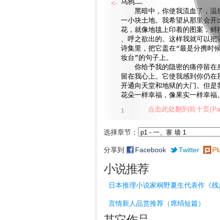
乌鸦……
<-
黑暗中，你使我流血了，温热
一小块土地。我希望从那里会开
花，就像地毯上印着的图案，鲜
、呼之欲出的。这样我就可以把
诗集里，把它盖在“最是分携时
妆台”的句子上。
你给予我的隐密的痛停留在身
留在我心上。它使我感到你仍在
开通向天堂和地狱的大门。但是
花朵一样幸福，像果实一样幸福
点击此处翻到前十页(Pag
1
选择章节：
分享到
Facebook
Twitter
Pl
小说推荐
日本推理小说家桐野夏生代表作《残
言情新人品赏推荐（席绢短篇）
其它作品