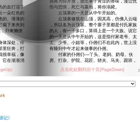
我将为你开放，放出果子青涩的香味，漫过忧
的血打湿了
伤与恐惧，死亡与墓地，将你溺毙。
出一朵红色的
云顶寨的一天是从中午开始的。
艳的、薄薄的
云顶寨修筑在山顶，因其高，仿佛入云端
它揭下来夹到
，所以名为云顶寨。整个寨子里都是付氏家族
候，归来懒傍
的人，有一千多口，算得上是一个大族。说它
的一天是从中午开始的，这是指付家老爷、太
体深处，停
太、少爷、小姐等，仆佣们不在此内，世上没
那里狂奔，打
有睡到中午才起来做事的仆佣。
我很幸福，像
付家的仆佣们——丫头、老妈、奶母、伙
。它在渐渐消
房、打杂、护院、花匠、轿夫、马夫、跟班，
eUp)
点击此处翻到后十页(PageDown)
2
urk
虐记》