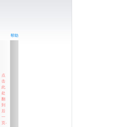
帮助
点
击
此
处
翻
到
后
一
页-