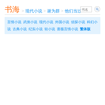
书海
>
现代小说
>
谢为群
>
他们当过间谍--十三
言情小说
武侠小说
现代小说
外国小说
侦探小说
科幻小
说
古典小说
纪实小说
轻小说
蔷薇言情小说
繁体版