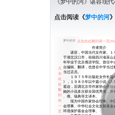
《梦中的河》谌容现代
点击阅读《
梦中的河
梦中的河
点击此处翻到第一页(Ho
作者简介
谌容，中国当代女作家。１９
于湖北汉口市，祖籍四川省巫山
年毕业于北京俄语学院。曾任中
台编辑、翻译，也曾在中学当过
点
当过店员。
击
１９７５年出版处女作长篇小
此
》，１９８Ｏ年以中篇小说《人
处
遐迩，后调北京市作家协会任驻
翻
她的小说多次获全国优秀奖，并
到
、俄、瑞典等文译本。
前
现为中国作家协会理事、中国
一
会理事、中华社会文化发展基金
页
环境保护基金会理事。