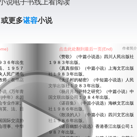
小说电子书线上看阅读
》或更多
谌容
小说
me)
点击此处翻到最后一页(End)
作者简介
《赞歌》（中篇小说选）四川人民出版社
３６年出生
１９８３年出版。
县。１９５７
《真真假假》（中篇小说）上海文艺出版
央人民广播电
社１９８３年出版。
教师，在书店
《太子村的秘密》（中短篇小说选）人民
文学出版社１９８３年出版。
说《万年青
《杨月月与萨特之研究》（中篇小说）中
到中年》名闻
国文联出版公司１９８４年出版。
会专业作家。
《谌容集》（中篇小说选）海峡文艺出版
有英、法、日
社１９８６年出版。
《散淡的人》（中篇小说）四川文艺出版
国际交流协
社１９８６年出版。
会理事、中华
《谌容幽默小说选》香港香江出版公司１
９８７年出版。