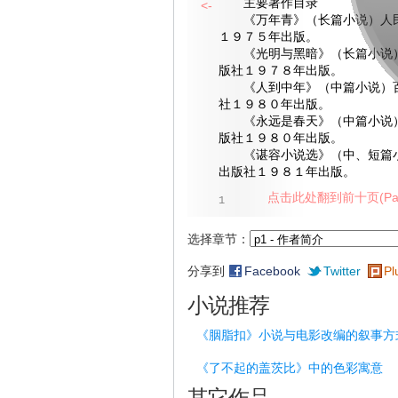
主要著作目录
<-
《万年青》（长篇小说）人民
１９７５年出版。
《光明与黑暗》（长篇小说）
版社１９７８年出版。
《人到中年》（中篇小说）百
社１９８０年出版。
《永远是春天》（中篇小说）
版社１９８０年出版。
《谌容小说选》（中、短篇小
出版社１９８１年出版。
点击此处翻到前十页(Pag
1
选择章节：
分享到
Facebook
Twitter
Pl
小说推荐
《胭脂扣》小说与电影改编的叙事方
《了不起的盖茨比》中的色彩寓意
其它作品