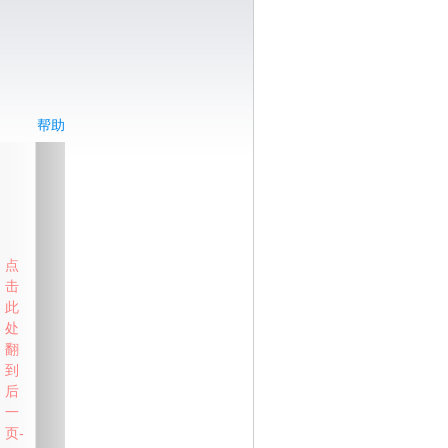
帮助
点
击
此
处
翻
到
后
一
页-