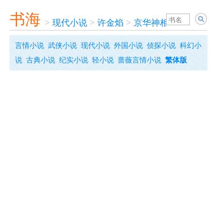
书海
>
现代小说
>
许金焰
>
京华神相张铁嘴
言情小说
武侠小说
现代小说
外国小说
侦探小说
科幻小
说
古典小说
纪实小说
轻小说
蔷薇言情小说
繁体版