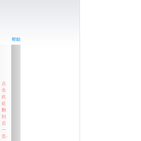
帮助
点
击
此
处
翻
到
后
一
页-