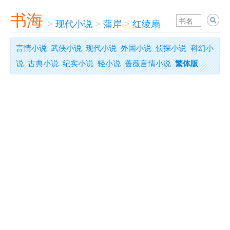
书海
>
现代小说
>
蒲岸
>
红绫扇
言情小说
武侠小说
现代小说
外国小说
侦探小说
科幻小
说
古典小说
纪实小说
轻小说
蔷薇言情小说
繁体版