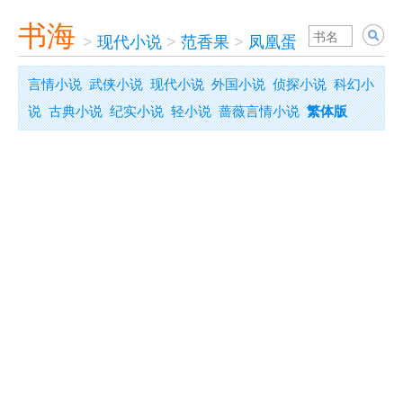
书海
>
现代小说
>
范香果
>
凤凰蛋
言情小说
武侠小说
现代小说
外国小说
侦探小说
科幻小
说
古典小说
纪实小说
轻小说
蔷薇言情小说
繁体版