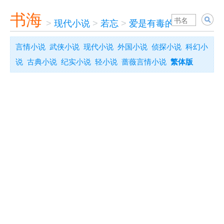
书海
>
现代小说
>
若忘
>
爱是有毒的(精编)
言情小说
武侠小说
现代小说
外国小说
侦探小说
科幻小
说
古典小说
纪实小说
轻小说
蔷薇言情小说
繁体版