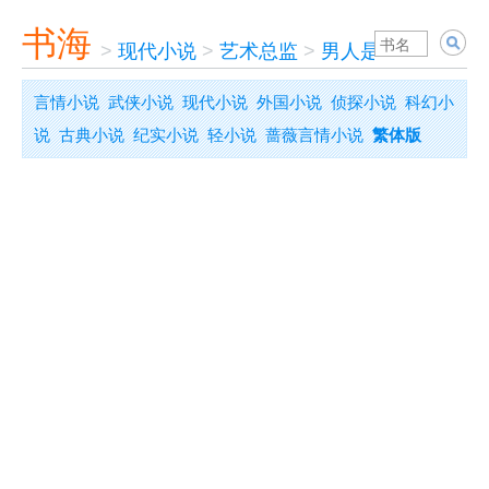
书海
>
现代小说
>
艺术总监
>
男人是这样炼成的
言情小说
武侠小说
现代小说
外国小说
侦探小说
科幻小
说
古典小说
纪实小说
轻小说
蔷薇言情小说
繁体版