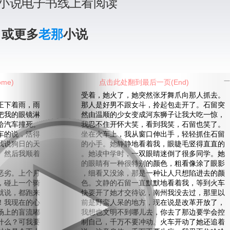
小说电子书线上看阅读
》或更多
老那
小说
me)
点击此处翻到最后一页(End)
一
受着，她火了，她突然张牙舞爪向那人抓去。
下着雨，雨
那人是好男不跟女斗，拎起包走开了。石留突
把我的眼镜淋
然由温顺的少女变成河东狮子让我大吃一惊，
给汽车撞死。
我忍不住开怀大笑，看到我笑，石留也笑了。
车的说，活得
坐在火车上，我从窗口伸出手，轻轻抓住石留
我说狗日的天
的小手。她静静地看着我，眼睫毛竖得直直的
。然后我顺着
。她读中学时，一双眼睛迷倒了很多同学。她
。
的眼睛有一种很特别的颜色，粗看像涂了眼影
劣。上个月
，细看又没涂，那是一种让人只想陷进去的颜
，碰上一个骑
色。文静的石留一直默默地看着我，等到火车
就说，都跑来
快要开了她才交待说，南州我没去过，那里以
！我现在的心
前是野蛮人呆的地方，现在说是改革开放了，
场上的盲流嘟
我想也文明不到哪儿去，你去了那边要学会控
什么？可我要
制自己，千万不要冲动。火车开动了她还追着