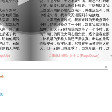
时也是个不太
说，注意身体，千万不要生病。我忍不住哈哈
大笑。病要找我我未必赶得走。可这句话让我
买车票时，
以舒缓开阔的心境抵达南州，并生活至今，就
特别烦周围的
冲着这句话，我今天死活要到车站接她。
队买票，我连
火车照例要晚点。我原来以为要晚点两个
样，就对站在
小时，结果只晚点了一小时，对此我感到欢欣
人家一脚。那
鼓舞。但火车到站后我仍然等了一个小时，因
之后还了我一
为守闸门的两位女同志很负责，逐个旅客查票
，明知他踢我
，比机场的安检人员还严肃认真。出站的旅客
好认了。石留
也很安分，很守纪律，尽管在里面挤得热火朝
看到我无声地
天，但一到闸口就变乖了，自觉形成一排，这
eUp)
点击此处翻到后十页(PageDown)
2
urk
观