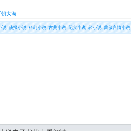
面朝大海
小说
侦探小说
科幻小说
古典小说
纪实小说
轻小说
蔷薇言情小说