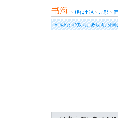
书海
>
现代小说
>
老那
>
言情小说
武侠小说
现代小说
外国