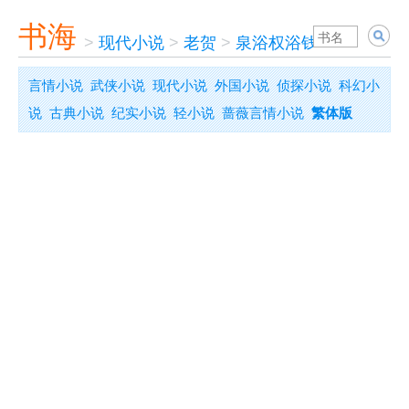
书海
>
现代小说
>
老贺
>
泉浴权浴钱浴
言情小说
武侠小说
现代小说
外国小说
侦探小说
科幻小
说
古典小说
纪实小说
轻小说
蔷薇言情小说
繁体版